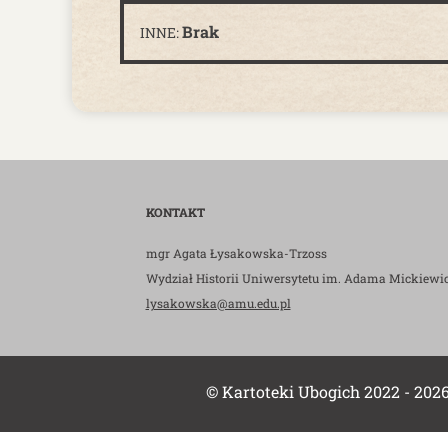
Brak
INNE:
KONTAKT
mgr Agata Łysakowska-Trzoss
Wydział Historii Uniwersytetu im. Adama Mickiewi
lysakowska@amu.edu.pl
© Kartoteki Ubogich 2022 - 202