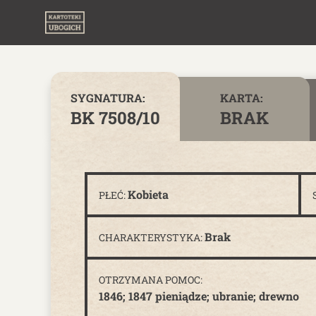
Skip to content
SYGNATURA:
KARTA:
BK 7508/10
BRAK
Kobieta
PŁEĆ:
Brak
CHARAKTERYSTYKA:
OTRZYMANA POMOC:
1846; 1847 pieniądze; ubranie; drewno