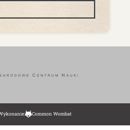
Wykonanie:
Common Wombat