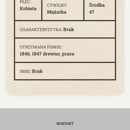
PŁEĆ:
Środka
CYWILNY:
Kobieta
Mężatka
47
Brak
CHARAKTERYSTYKA:
OTRZYMANA POMOC:
1846; 1847 drewno; praca
Brak
INNE:
KONTAKT