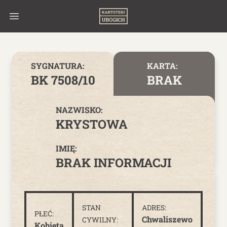
Skip to content
SYGNATURA:
KARTA:
BK 7508/10
BRAK
NAZWISKO:
KRYSTOWA
IMIĘ:
BRAK INFORMACJI
STAN
ADRES:
PŁEĆ:
Chwaliszewo
CYWILNY:
Kobieta