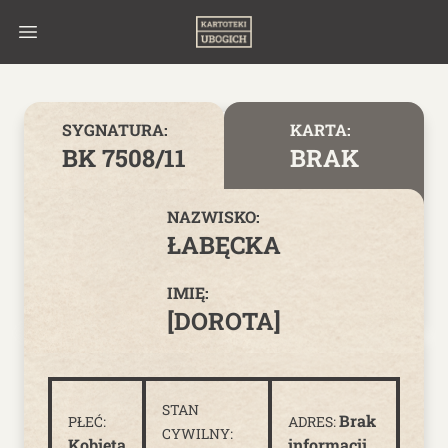
Skip to content
SYGNATURA:
KARTA:
BK 7508/11
BRAK
NAZWISKO:
ŁABĘCKA
IMIĘ:
[DOROTA]
STAN
Brak
PŁEĆ:
ADRES:
CYWILNY:
Kobieta
informacji