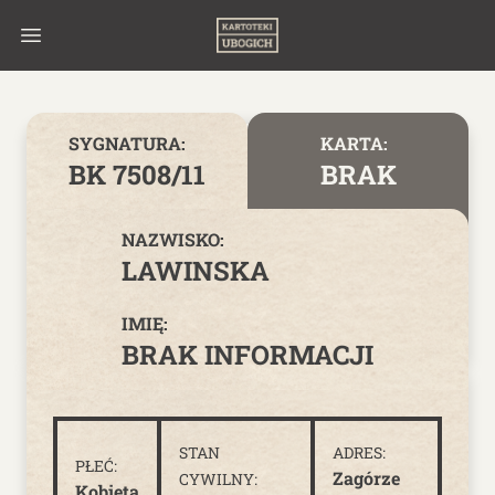
Skip to content
SYGNATURA:
KARTA:
BK 7508/11
BRAK
NAZWISKO:
LAWINSKA
IMIĘ:
BRAK INFORMACJI
STAN
ADRES:
PŁEĆ:
Zagórze
CYWILNY:
Kobieta