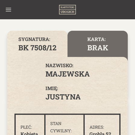
Skip to content
SYGNATURA:
KARTA:
BK 7508/12
BRAK
NAZWISKO:
MAJEWSKA
IMIĘ:
JUSTYNA
STAN
PŁEĆ:
ADRES:
CYWILNY:
Kobieta
Grobla 52