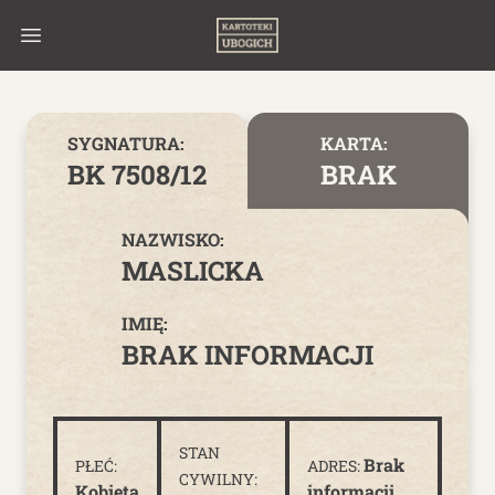
Skip to content
SYGNATURA:
KARTA:
BK 7508/12
BRAK
NAZWISKO:
MASLICKA
IMIĘ:
BRAK INFORMACJI
STAN
Brak
PŁEĆ:
ADRES:
CYWILNY:
Kobieta
informacji