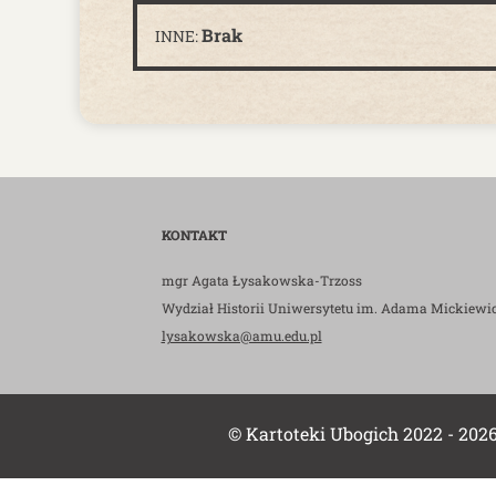
Brak
INNE:
KONTAKT
mgr Agata Łysakowska-Trzoss
Wydział Historii Uniwersytetu im. Adama Mickiewi
lysakowska@amu.edu.pl
© Kartoteki Ubogich 2022 - 202