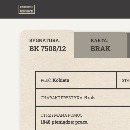
Skip to content
SYGNATURA:
KARTA:
BK 7508/12
BRAK
Kobieta
PŁEĆ:
STA
Brak
CHARAKTERYSTYKA:
OTRZYMANA POMOC:
1848 pieniądze; praca