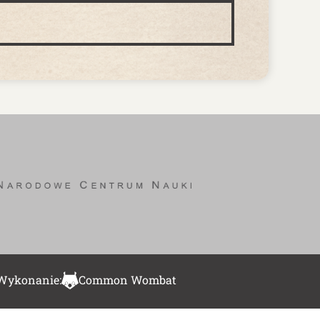
Wykonanie:
Common Wombat