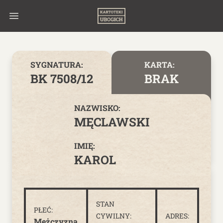
Skip to content
SYGNATURA:
KARTA:
BK 7508/12
BRAK
NAZWISKO:
MĘCLAWSKI
IMIĘ:
KAROL
STAN
PŁEĆ:
CYWILNY:
ADRES:
Mężczyzna