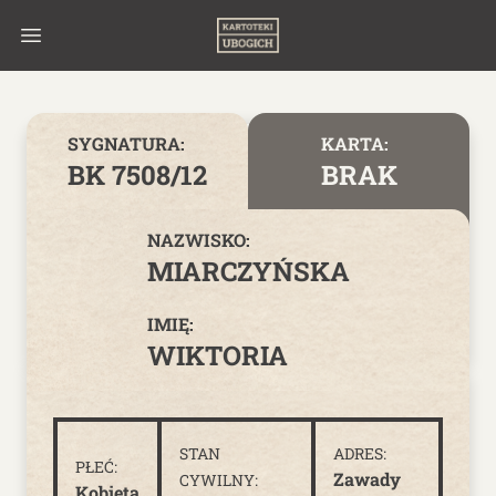
Skip to content
SYGNATURA:
KARTA:
BK 7508/12
BRAK
NAZWISKO:
MIARCZYŃSKA
IMIĘ:
WIKTORIA
STAN
ADRES:
PŁEĆ:
Zawady
CYWILNY:
Kobieta