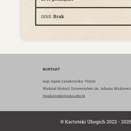
Brak
INNE:
KONTAKT
mgr Agata Łysakowska-Trzoss
Wydział Historii Uniwersytetu im. Adama Mickiewi
lysakowska@amu.edu.pl
© Kartoteki Ubogich 2022 - 202