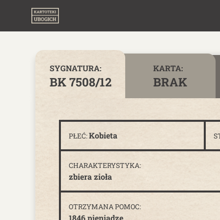
Skip to content
SYGNATURA:
KARTA:
BK 7508/12
BRAK
Kobieta
PŁEĆ:
S
CHARAKTERYSTYKA:
zbiera zioła
OTRZYMANA POMOC:
1846 pieniądze