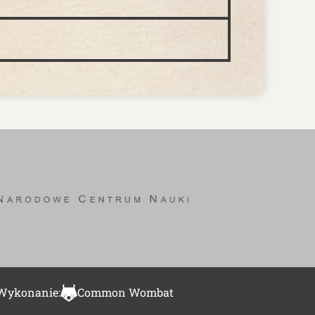
Wykonanie:
Common Wombat