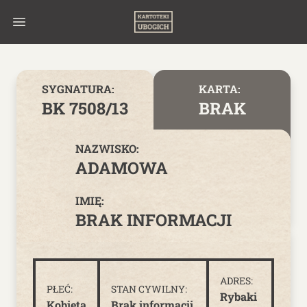
Skip to content
SYGNATURA:
KARTA:
BK 7508/13
BRAK
NAZWISKO:
ADAMOWA
IMIĘ:
BRAK INFORMACJI
ADRES:
PŁEĆ:
STAN CYWILNY:
Rybaki
Kobieta
Brak informacji