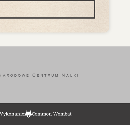
Wykonanie:
Common Wombat