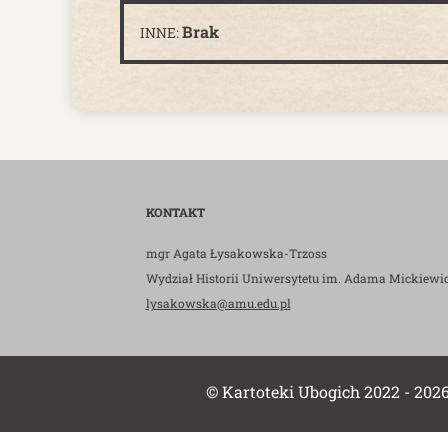
Brak
INNE:
KONTAKT
mgr Agata Łysakowska-Trzoss
Wydział Historii Uniwersytetu im. Adama Mickiewi
lysakowska@amu.edu.pl
© Kartoteki Ubogich 2022 - 202