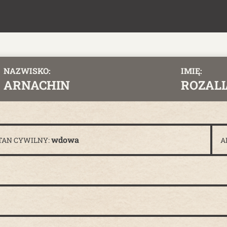
NAZWISKO:
IMIĘ:
ARNACHIN
ROZALI
wdowa
TAN CYWILNY:
A