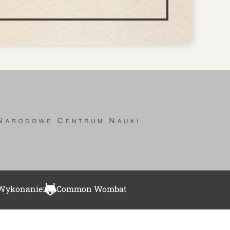
Wykonanie:
Common Wombat