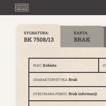
Skip to content
SYGNATURA:
KARTA:
BK 7508/13
BRAK
Kobieta
PŁEĆ:
S
Brak
CHARAKTERYSTYKA:
Brak informacji
OTRZYMANA POMOC: