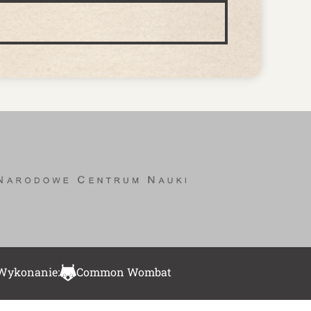
Wykonanie:
Common Wombat