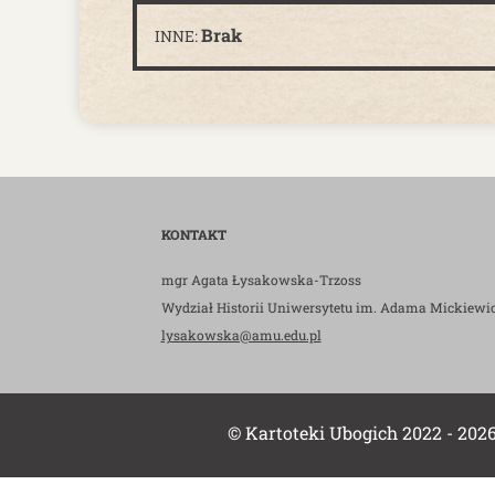
Brak
INNE:
KONTAKT
mgr Agata Łysakowska-Trzoss
Wydział Historii Uniwersytetu im. Adama Mickiewi
lysakowska@amu.edu.pl
© Kartoteki Ubogich 2022 - 202