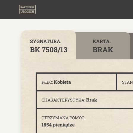
Skip to content
SYGNATURA:
KARTA:
BK 7508/13
BRAK
Kobieta
PŁEĆ:
STAN
Brak
CHARAKTERYSTYKA:
OTRZYMANA POMOC:
1854 pieniądze