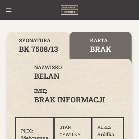
Skip to content
SYGNATURA:
KARTA:
BK 7508/13
BRAK
NAZWISKO:
BELAN
IMIĘ:
BRAK INFORMACJI
STAN
ADRES:
PŁEĆ:
Śródka
CYWILNY:
Mężczyzna