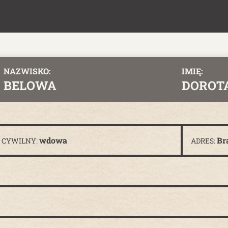
NAZWISKO:
IMIĘ:
BELOWA
DOROT
wdowa
Br
 CYWILNY:
ADRES: