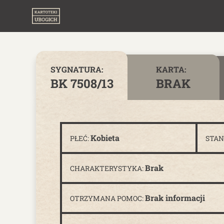
Skip to content
SYGNATURA:
KARTA:
BK 7508/13
BRAK
Kobieta
PŁEĆ:
STAN
Brak
CHARAKTERYSTYKA:
Brak informacji
OTRZYMANA POMOC: