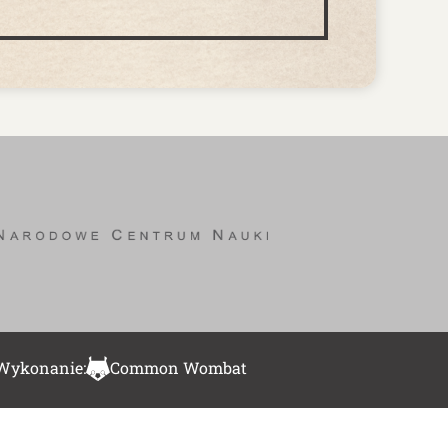
Wykonanie:
Common Wombat