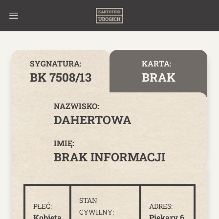
Skip to content
SYGNATURA:
KARTA:
BK 7508/13
BRAK
NAZWISKO:
DAHERTOWA
IMIĘ:
BRAK INFORMACJI
STAN
PŁEĆ:
ADRES:
CYWILNY:
Kobieta
Piekary 6