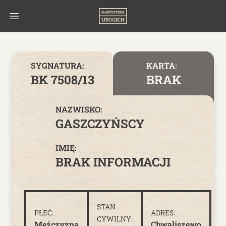
Skip to content
SYGNATURA:
KARTA:
BK 7508/13
BRAK
NAZWISKO:
GASZCZYŃSCY
IMIĘ:
BRAK INFORMACJI
STAN
PŁEĆ:
ADRES:
CYWILNY:
Mężczyzna
Chwaliszewo