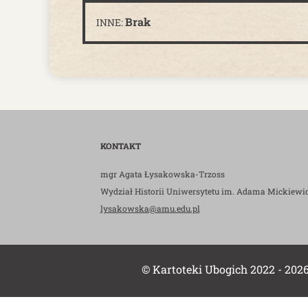
Brak
INNE:
KONTAKT
mgr Agata Łysakowska-Trzoss
Wydział Historii Uniwersytetu im. Adama Mickiewi
lysakowska@amu.edu.pl
© Kartoteki Ubogich 2022 - 202