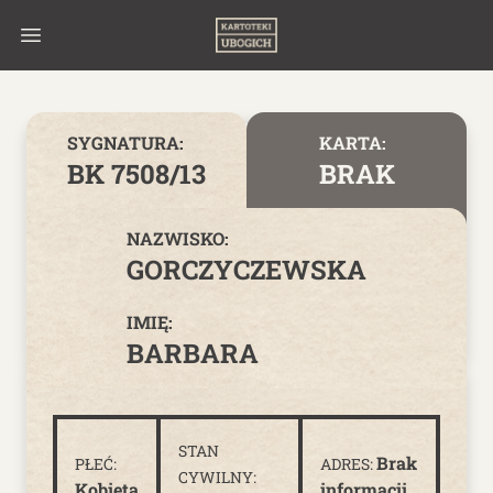
Skip to content
SYGNATURA:
KARTA:
BK 7508/13
BRAK
NAZWISKO:
GORCZYCZEWSKA
IMIĘ:
BARBARA
STAN
Brak
PŁEĆ:
ADRES:
CYWILNY:
Kobieta
informacji