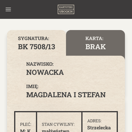
Skip to content
SYGNATURA:
KARTA:
BK 7508/13
BRAK
NAZWISKO:
NOWACKA
IMIĘ:
MAGDALENA I STEFAN
ADRES:
PŁEĆ:
STAN CYWILNY:
Strzelecka
M; K
małżeństwo