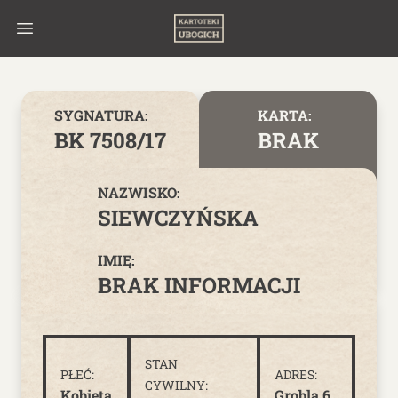
Skip to content
SYGNATURA:
KARTA:
BK 7508/17
BRAK
NAZWISKO:
SIEWCZYŃSKA
IMIĘ:
BRAK INFORMACJI
STAN
PŁEĆ:
ADRES:
CYWILNY:
Kobieta
Grobla 6