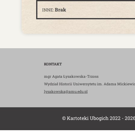
Brak
INNE:
KONTAKT
mgr Agata Łysakowska-Trzoss
Wydział Historii Uniwersytetu im. Adama Mickiewi
lysakowska@amu.edu.pl
© Kartoteki Ubogich 2022 - 202