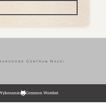
Wykonanie:
Common Wombat