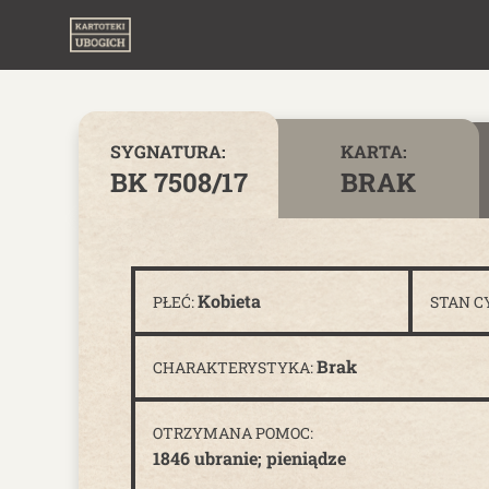
Skip to content
SYGNATURA:
KARTA:
BK 7508/17
BRAK
Kobieta
PŁEĆ:
STAN C
Brak
CHARAKTERYSTYKA:
OTRZYMANA POMOC:
1846 ubranie; pieniądze