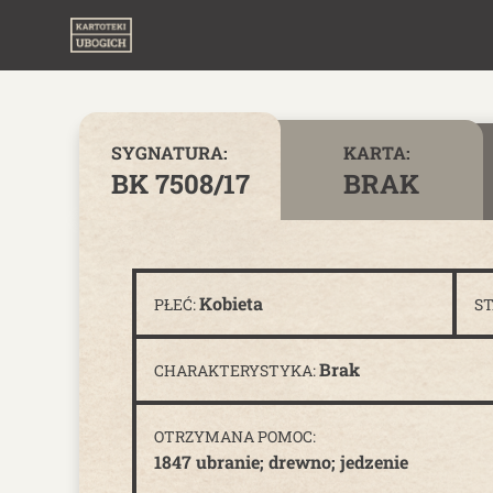
Skip to content
SYGNATURA:
KARTA:
BK 7508/17
BRAK
Kobieta
PŁEĆ:
S
Brak
CHARAKTERYSTYKA:
OTRZYMANA POMOC:
1847 ubranie; drewno; jedzenie