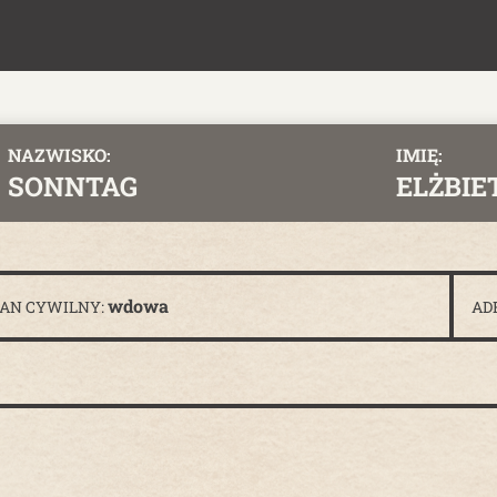
NAZWISKO:
IMIĘ:
SONNTAG
ELŻBIE
wdowa
TAN CYWILNY:
AD