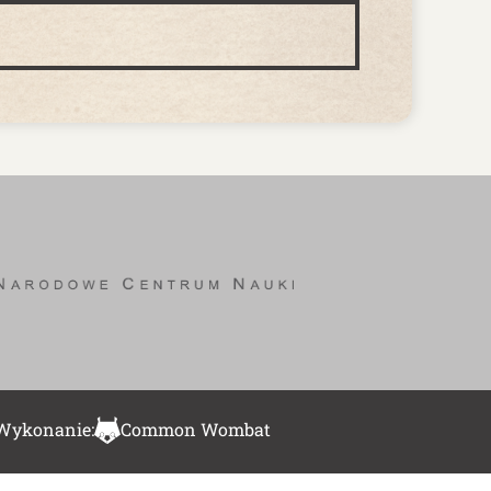
Wykonanie:
Common Wombat