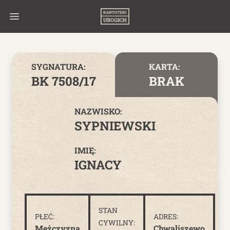
Skip to content
SYGNATURA:
KARTA:
BK 7508/17
BRAK
NAZWISKO:
SYPNIEWSKI
IMIĘ:
IGNACY
STAN
PŁEĆ:
ADRES:
CYWILNY:
Mężczyzna
Chwaliszewo