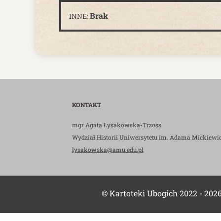
Brak
INNE:
KONTAKT
mgr Agata Łysakowska-Trzoss
Wydział Historii Uniwersytetu im. Adama Mickiewi
lysakowska@amu.edu.pl
© Kartoteki Ubogich 2022 - 202