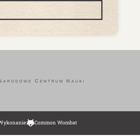
Wykonanie:
Common Wombat