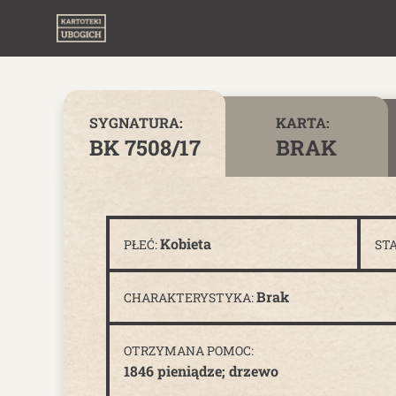
Skip to content
SYGNATURA:
KARTA:
BK 7508/17
BRAK
Kobieta
PŁEĆ:
ST
Brak
CHARAKTERYSTYKA:
OTRZYMANA POMOC:
1846 pieniądze; drzewo