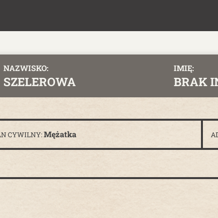
NAZWISKO:
IMIĘ:
SZELEROWA
BRAK 
Mężatka
AN CYWILNY:
A