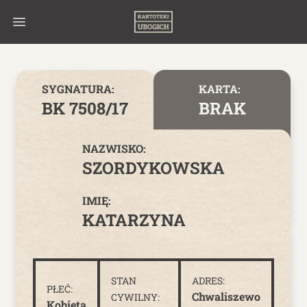
Skip to content
SYGNATURA:
KARTA:
BK 7508/17
BRAK
NAZWISKO:
SZORDYKOWSKA
IMIĘ:
KATARZYNA
STAN
ADRES:
PŁEĆ:
Chwaliszewo
CYWILNY:
Kobieta