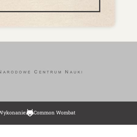
Wykonanie:
Common Wombat