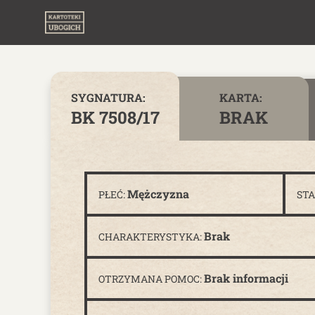
Skip to content
SYGNATURA:
KARTA:
BK 7508/17
BRAK
Mężczyzna
PŁEĆ:
ST
Brak
CHARAKTERYSTYKA:
Brak informacji
OTRZYMANA POMOC: