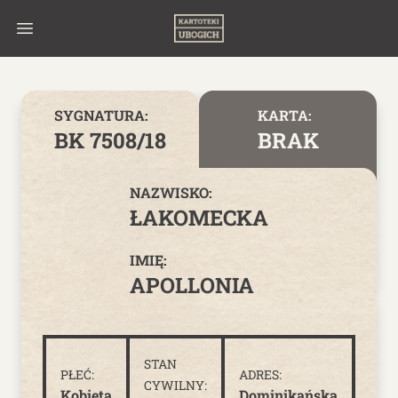
Skip to content
SYGNATURA:
KARTA:
BK 7508/18
BRAK
NAZWISKO:
ŁAKOMECKA
IMIĘ:
APOLLONIA
STAN
PŁEĆ:
ADRES:
CYWILNY:
Kobieta
Dominikańska