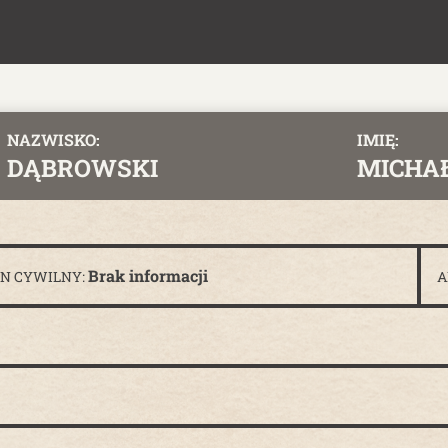
NAZWISKO:
IMIĘ:
DĄBROWSKI
MICHA
Brak informacji
AN CYWILNY:
A