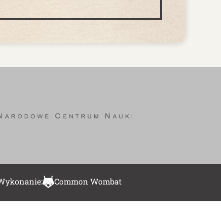
Wykonanie:
Common Wombat