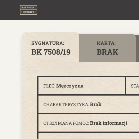
Skip to content
SYGNATURA:
KARTA:
BK 7508/19
BRAK
Mężczyzna
PŁEĆ:
ST
Brak
CHARAKTERYSTYKA:
Brak informacji
OTRZYMANA POMOC: