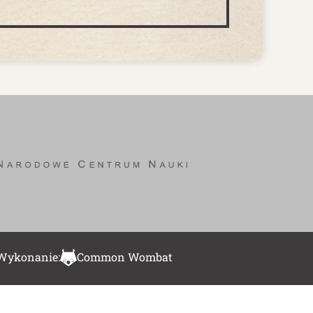
Wykonanie:
Common Wombat