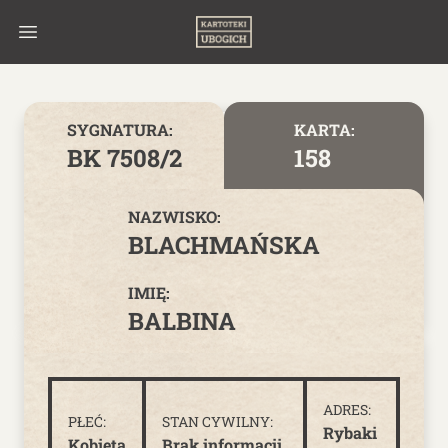
Skip to content
SYGNATURA:
KARTA:
BK 7508/2
158
NAZWISKO:
BLACHMAŃSKA
IMIĘ:
BALBINA
ADRES:
PŁEĆ:
STAN CYWILNY:
Rybaki
Kobieta
Brak informacji