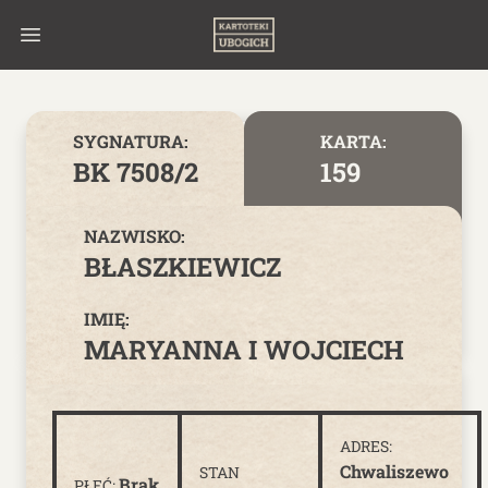
Skip to content
SYGNATURA:
KARTA:
BK 7508/2
159
NAZWISKO:
BŁASZKIEWICZ
IMIĘ:
MARYANNA I WOJCIECH
ADRES:
Chwaliszewo
STAN
Brak
PŁEĆ: