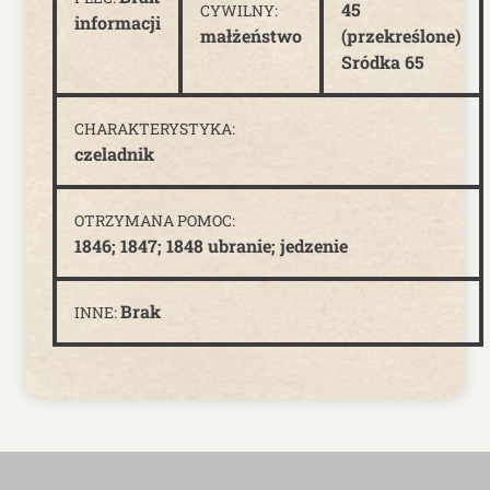
45
CYWILNY:
informacji
małżeństwo
(przekreślone)
Sródka 65
CHARAKTERYSTYKA:
czeladnik
OTRZYMANA POMOC:
1846; 1847; 1848 ubranie; jedzenie
Brak
INNE: