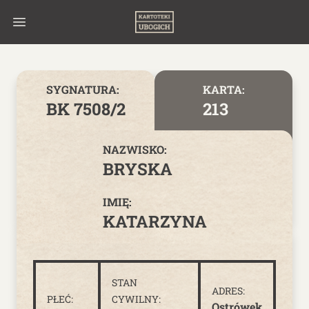
Skip to content
SYGNATURA:
KARTA:
BK 7508/2
213
NAZWISKO:
BRYSKA
IMIĘ:
KATARZYNA
STAN
ADRES:
PŁEĆ:
CYWILNY:
Ostrówek