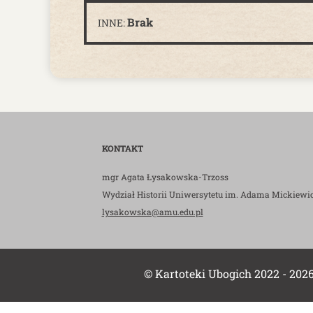
Brak
INNE:
KONTAKT
mgr Agata Łysakowska-Trzoss
Wydział Historii Uniwersytetu im. Adama Mickiewi
lysakowska@amu.edu.pl
© Kartoteki Ubogich 2022 - 202