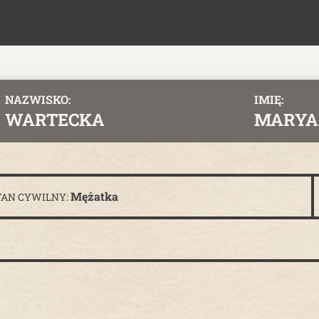
NAZWISKO:
IMIĘ:
WARTECKA
MARYA
Mężatka
TAN CYWILNY: