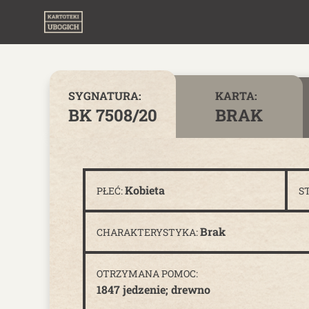
Skip to content
SYGNATURA:
KARTA:
BK 7508/20
BRAK
Kobieta
PŁEĆ:
S
Brak
CHARAKTERYSTYKA:
OTRZYMANA POMOC:
1847 jedzenie; drewno