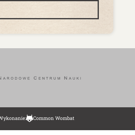
Wykonanie:
Common Wombat