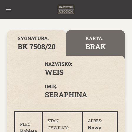
Skip to content
SYGNATURA:
KARTA:
BK 7508/20
BRAK
NAZWISKO:
WEIS
IMIĘ:
SERAPHINA
STAN
ADRES:
PŁEĆ:
Nowy
CYWILNY:
Kobieta