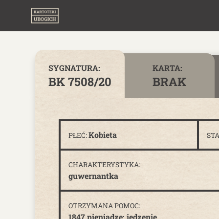
Skip to content
SYGNATURA:
KARTA:
BK 7508/20
BRAK
Kobieta
PŁEĆ:
ST
CHARAKTERYSTYKA:
guwernantka
OTRZYMANA POMOC:
1847 pieniądze; jedzenie