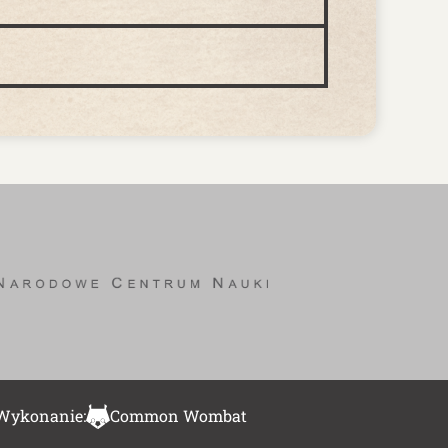
Wykonanie:
Common Wombat