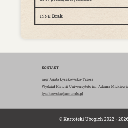
Brak
INNE:
KONTAKT
mgr Agata Łysakowska-Trzoss
Wydział Historii Uniwersytetu im. Adama Mickiewi
lysakowska@amu.edu.pl
© Kartoteki Ubogich 2022 - 202