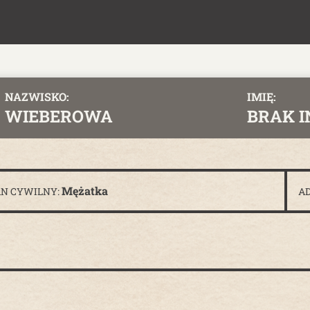
NAZWISKO:
IMIĘ:
WIEBEROWA
BRAK 
Mężatka
AN CYWILNY:
AD