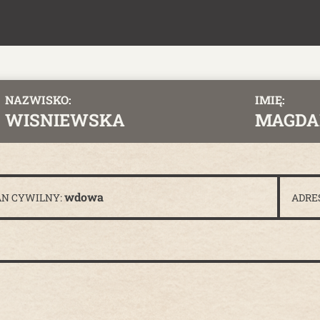
NAZWISKO:
IMIĘ:
WISNIEWSKA
MAGDA
wdowa
AN CYWILNY:
ADRE