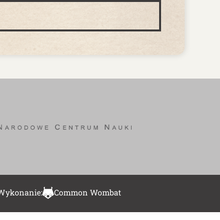
Wykonanie:
Common Wombat