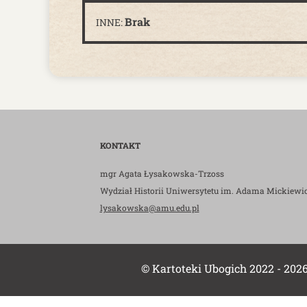
Brak
INNE:
KONTAKT
mgr Agata Łysakowska-Trzoss
Wydział Historii Uniwersytetu im. Adama Mickiewi
lysakowska@amu.edu.pl
© Kartoteki Ubogich 2022 - 202