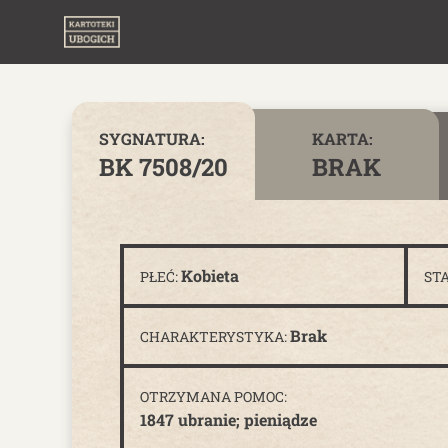
Skip to content
SYGNATURA:
KARTA:
BK 7508/20
BRAK
Kobieta
PŁEĆ:
ST
Brak
CHARAKTERYSTYKA:
OTRZYMANA POMOC:
1847 ubranie; pieniądze