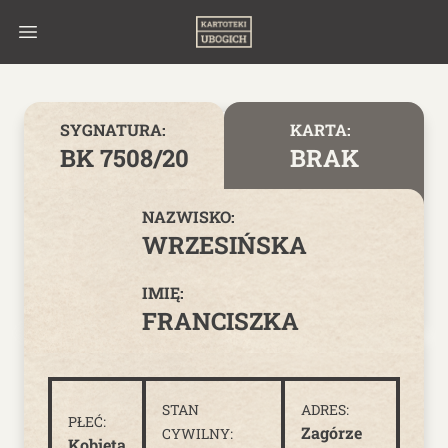
Skip to content
SYGNATURA:
KARTA:
BK 7508/20
BRAK
NAZWISKO:
WRZESIŃSKA
IMIĘ:
FRANCISZKA
STAN
ADRES:
PŁEĆ:
Zagórze
CYWILNY:
Kobieta