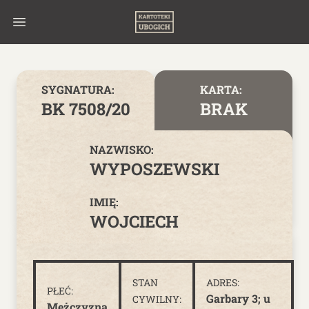
Skip to content
SYGNATURA:
KARTA:
BK 7508/20
BRAK
NAZWISKO:
WYPOSZEWSKI
IMIĘ:
WOJCIECH
STAN
ADRES:
PŁEĆ:
Garbary 3; u
CYWILNY:
Mężczyzna