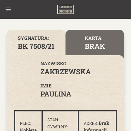
Skip to content
SYGNATURA:
KARTA:
BK 7508/21
BRAK
NAZWISKO:
ZAKRZEWSKA
IMIĘ:
PAULINA
STAN
Brak
PŁEĆ:
ADRES:
CYWILNY:
Kobieta
informacji