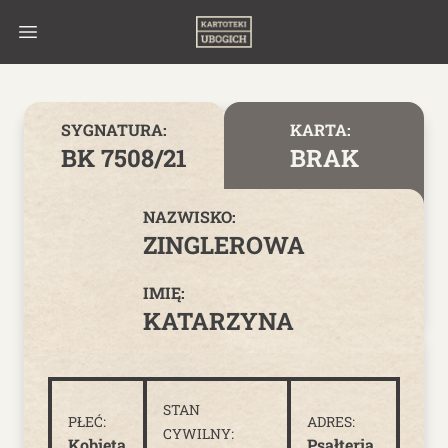
Skip to content
SYGNATURA:
KARTA:
BK 7508/21
BRAK
NAZWISKO:
ZINGLEROWA
IMIĘ:
KATARZYNA
STAN
PŁEĆ:
ADRES:
CYWILNY:
Kobieta
Psałteria