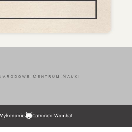
Wykonanie:
Common Wombat