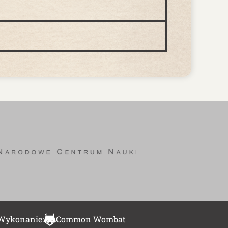
Wykonanie:
Common Wombat