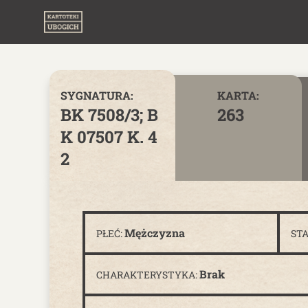
Skip to content
SYGNATURA:
KARTA:
BK 7508/3; B
263
K 07507 K. 4
2
Mężczyzna
PŁEĆ:
ST
Brak
CHARAKTERYSTYKA: