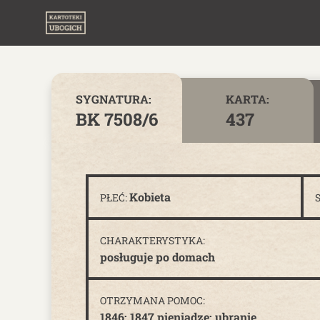
Skip to content
SYGNATURA:
KARTA:
BK 7508/6
437
Kobieta
PŁEĆ:
CHARAKTERYSTYKA:
posługuje po domach
OTRZYMANA POMOC:
1846; 1847 pieniądze; ubranie