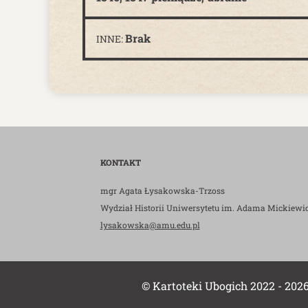
Brak
INNE:
KONTAKT
mgr Agata Łysakowska-Trzoss
Wydział Historii Uniwersytetu im. Adama Mickiewi
lysakowska@amu.edu.pl
© Kartoteki Ubogich 2022 - 202