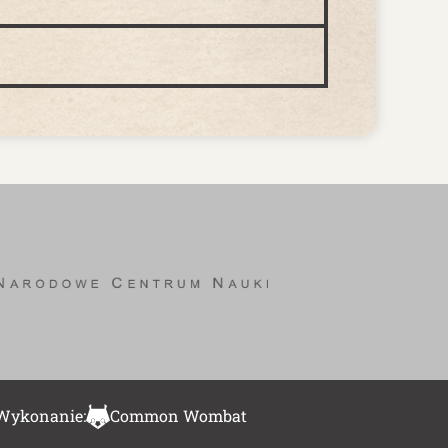
Wykonanie:
Common Wombat