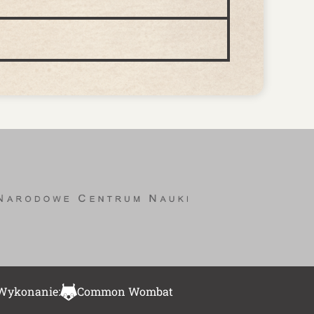
Wykonanie:
Common Wombat