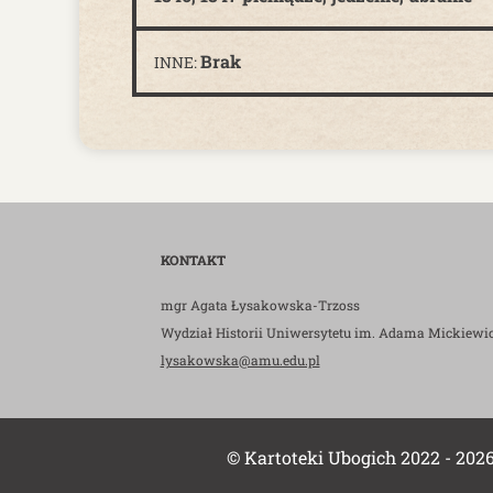
Brak
INNE:
KONTAKT
mgr Agata Łysakowska-Trzoss
Wydział Historii Uniwersytetu im. Adama Mickiewi
lysakowska@amu.edu.pl
© Kartoteki Ubogich 2022 - 202