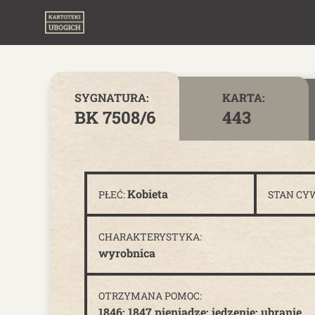
Skip to content
SYGNATURA:
KARTA:
BK 7508/6
443
Kobieta
PŁEĆ:
STAN CY
CHARAKTERYSTYKA:
wyrobnica
OTRZYMANA POMOC:
1846; 1847 pieniądze; jedzenie; ubranie