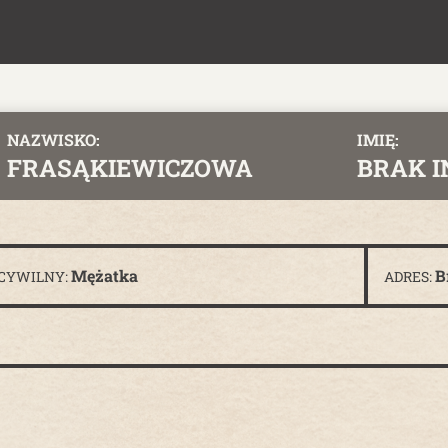
NAZWISKO:
IMIĘ:
FRASĄKIEWICZOWA
BRAK 
Mężatka
B
 CYWILNY:
ADRES: