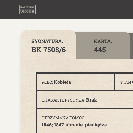
Skip to content
SYGNATURA:
KARTA:
BK 7508/6
445
Kobieta
PŁEĆ:
STAN
Brak
CHARAKTERYSTYKA:
OTRZYMANA POMOC:
1846; 1847 ubranie; pieniądze