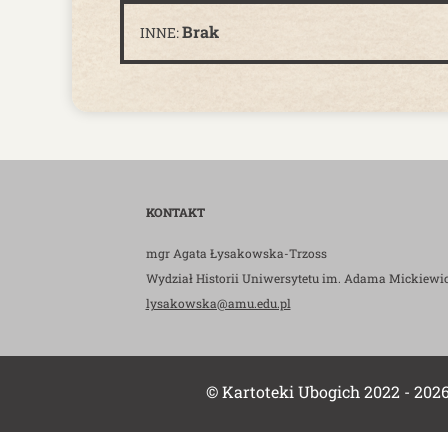
Brak
INNE:
KONTAKT
mgr Agata Łysakowska-Trzoss
Wydział Historii Uniwersytetu im. Adama Mickiewi
lysakowska@amu.edu.pl
© Kartoteki Ubogich 2022 - 202