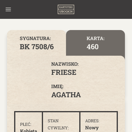
Skip to content
SYGNATURA:
KARTA:
BK 7508/6
460
NAZWISKO:
FRIESE
IMIĘ:
AGATHA
STAN
ADRES:
PŁEĆ:
Nowy
CYWILNY:
Kobieta