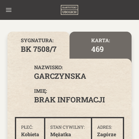
Skip to content
SYGNATURA:
KARTA:
BK 7508/7
469
NAZWISKO:
GARCZYNSKA
IMIĘ:
BRAK INFORMACJI
PŁEĆ:
STAN CYWILNY:
ADRES:
Kobieta
Mężatka
Zagórze